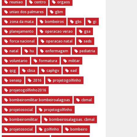
reuniao
centro
orgaos
uniao dos palmares
gbm
zona da mata
bombeiros
gbs
gi
planejamento
operacao verao
gsa
forca nacional
operacao natal
seds
natal
hu
enfermagem
pediatria
voluntario
formatura
militar
qcg
cbsa
caphgv
ead
senasp
2016
projetogolfinho
projetogolfinho2016
bombeiromilitar bombeiroalagoas
cbmal
projetosocial
projetogolfinho
bombeiromilitar
bombeirosalagoas. cbmal
projetosocial
golfinho
bombeiro