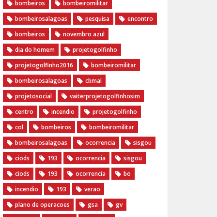
bombeiros
bombeiromilitar
bombeirosalagoas
pesquisa
encontro
bombeiros
novembro azul
dia do homem
‪projetogolfinho‬
‎projetogolfinho2016
‎bombeiromilitar‬
‎bombeirosalagoas‬
‎cbmal‬
‎projetosocial‬‪
vaiterprojetogolfinhosim‬
centro
incendio
projetogolfinho
col
bombeiros
bombeiromilitar
bombeirosalagoas
ocorrencia
sisgou
ciods
193
ocorrencia
sisgou
ciods
193
ocorrencia
bo
incendio
193
verao
plano de operacoes
gsa
gv