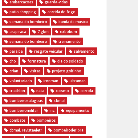
embarcacoes
guarda-vidas
patio shopping
corrida do fogo
semana do bombeiro
banda de musica
arapiraca
7 gbm
exbobom
semana do bombeiro
treinamento
paraiba
resgate veicular
salvamento
cho
formatura
dia do soldado
crian
visitas
projeto golfinho
voluntariado
ironman
ultraman
triathlon
nata
cicismo
corrida
bombeirosalagoas
cbmal
bombeiromilitar
inc
equipamento
combate
bombeiros
cbmal. revistaeletr
bombeirodefibra