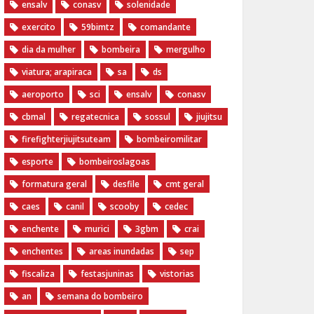
ensalv
conasv
solenidade
exercito
59bimtz
comandante
dia da mulher
bombeira
mergulho
viatura; arapiraca
sa
ds
aeroporto
sci
ensalv
conasv
cbmal
regatecnica
sossul
jiujitsu
firefighterjiujitsuteam
bombeiromilitar
esporte
bombeiroslagoas
formatura geral
desfile
cmt geral
caes
canil
scooby
cedec
enchente
murici
3gbm
crai
enchentes
areas inundadas
sep
fiscaliza
festasjuninas
vistorias
an
semana do bombeiro