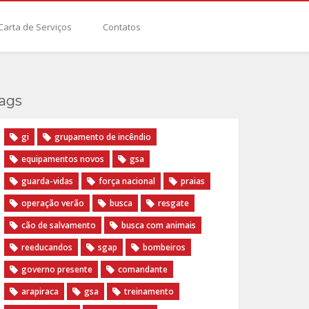
Carta de Serviços
Contatos
ags
gi
grupamento de incêndio
equipamentos novos
gsa
guarda-vidas
força nacional
praias
operação verão
busca
resgate
cão de salvamento
busca com animais
reeducandos
sgap
bombeiros
governo presente
comandante
arapiraca
gsa
treinamento