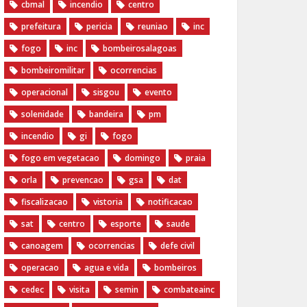
cbmal
incendio
centro
prefeitura
pericia
reuniao
inc
fogo
inc
bombeirosalagoas
bombeiromilitar
ocorrencias
operacional
sisgou
evento
solenidade
bandeira
pm
incendio
gi
fogo
fogo em vegetacao
domingo
praia
orla
prevencao
gsa
dat
fiscalizacao
vistoria
notificacao
sat
centro
esporte
saude
canoagem
ocorrencias
defe civil
operacao
agua e vida
bombeiros
cedec
visita
semin
combateainc