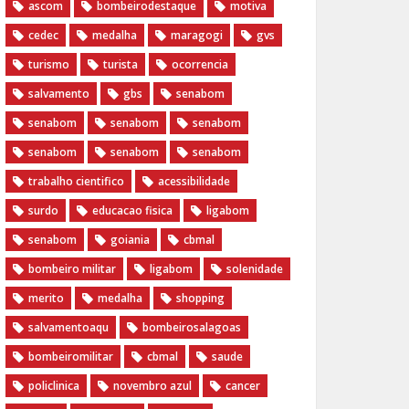
ascom
bombeirodestaque
motiva
cedec
medalha
maragogi
gvs
turismo
turista
ocorrencia
salvamento
gbs
senabom
senabom
senabom
senabom
senabom
senabom
senabom
trabalho cientifico
acessibilidade
surdo
educacao fisica
ligabom
senabom
goiania
cbmal
bombeiro militar
ligabom
solenidade
merito
medalha
shopping
salvamentoaqu
bombeirosalagoas
bombeiromilitar
cbmal
saude
policlinica
novembro azul
cancer