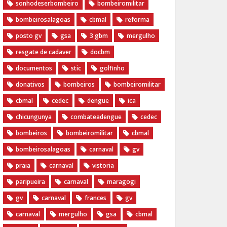
sonhodeserbombeiro
bombeiromilitar
bombeirosalagoas
cbmal
reforma
posto gv
gsa
3 gbm
mergulho
resgate de cadaver
docbm
documentos
stic
golfinho
donativos
bombeiros
bombeiromilitar
cbmal
cedec
dengue
ica
chicungunya
combateadengue
cedec
bombeiros
bombeiromilitar
cbmal
bombeirosalagoas
carnaval
gv
praia
carnaval
vistoria
paripueira
carnaval
maragogi
gv
carnaval
frances
gv
carnaval
mergulho
gsa
cbmal