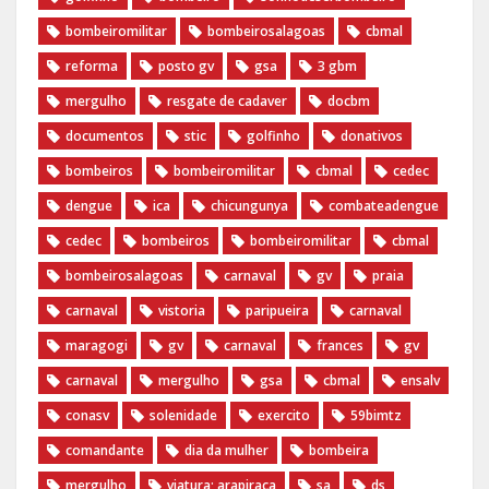
bombeiromilitar
bombeirosalagoas
cbmal
reforma
posto gv
gsa
3 gbm
mergulho
resgate de cadaver
docbm
documentos
stic
golfinho
donativos
bombeiros
bombeiromilitar
cbmal
cedec
dengue
ica
chicungunya
combateadengue
cedec
bombeiros
bombeiromilitar
cbmal
bombeirosalagoas
carnaval
gv
praia
carnaval
vistoria
paripueira
carnaval
maragogi
gv
carnaval
frances
gv
carnaval
mergulho
gsa
cbmal
ensalv
conasv
solenidade
exercito
59bimtz
comandante
dia da mulher
bombeira
mergulho
viatura; arapiraca
sa
ds