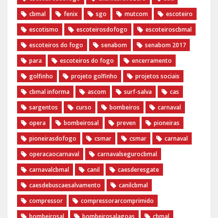
cbmal
fenix
sgo
mutcom
escoteiro
escotismo
escoteirosdofogo
escoteiroscbmal
escoteiros do fogo
senabom
senabom 2017
para
escoteiros do fogo
encerramento
golfinho
projeto golfinho
projetos sociais
cbmal informa
ascom
surf-salva
cas
sargentos
curso
bombeiros
carnaval
opera
bombeirosal
preven
pioneiras
pioneirasdofogo
csmar
csmar
carnaval
operacaocarnaval
carnavalsegurocbmal
carnavalcbmal
canil
caesderesgate
caesdebuscaesalvamento
canilcbmal
compressor
compressorarcomprimido
bombeirosal
bombeirosalagoas
cbmal