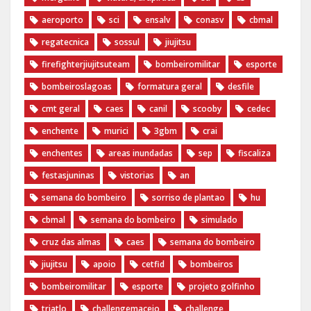
aeroporto
sci
ensalv
conasv
cbmal
regatecnica
sossul
jiujitsu
firefighterjiujitsuteam
bombeiromilitar
esporte
bombeiroslagoas
formatura geral
desfile
cmt geral
caes
canil
scooby
cedec
enchente
murici
3gbm
crai
enchentes
areas inundadas
sep
fiscaliza
festasjuninas
vistorias
an
semana do bombeiro
sorriso de plantao
hu
cbmal
semana do bombeiro
simulado
cruz das almas
caes
semana do bombeiro
jiujitsu
apoio
cetfid
bombeiros
bombeiromilitar
esporte
projeto golfinho
triatlo
challengemaceio
challenge