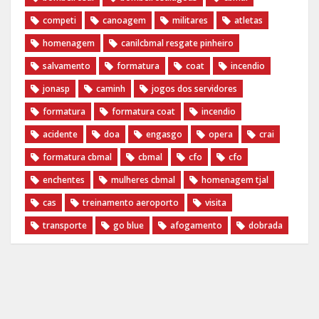
competi
canoagem
militares
atletas
homenagem
canilcbmal resgate pinheiro
salvamento
formatura
coat
incendio
jonasp
caminh
jogos dos servidores
formatura
formatura coat
incendio
acidente
doa
engasgo
opera
crai
formatura cbmal
cbmal
cfo
cfo
enchentes
mulheres cbmal
homenagem tjal
cas
treinamento aeroporto
visita
transporte
go blue
afogamento
dobrada