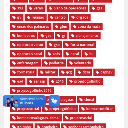
193
verao
plano de operacoes
gsa
gv
reuniao
centro
orgaos
uniao dos palmares
gbm
zona da mata
bombeiros
gbs
gi
planejamento
operacao verao
gsa
forca nacional
operacao natal
seds
natal
hu
enfermagem
pediatria
voluntario
formatura
militar
qcg
cbsa
caphgv
ead
senasp
2016
projetogolfinho
projetogolfinho2016
bombeiromilitar bombeiroalagoas
cbmal
projetosocial
projetogolfinho
bombeiromilitar
bombeirosalagoas. cbmal
projetosocial
golfinho
bombeiro
sonhodeserbombeiro