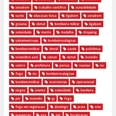
senabom
trabalho cientifico
acessibilidade
surdo
educacao fisica
ligabom
senabom
goiania
cbmal
bombeiro militar
ligabom
solenidade
merito
medalha
shopping
salvamentoaqu
bombeirosalagoas
bombeiromilitar
cbmal
saude
policlinica
novembro azul
cancer
cbmal
incendio
centro
prefeitura
pericia
reuniao
inc
fogo
inc
bombeirosalagoas
bombeiromilitar
ocorrencias
operacional
sisgou
evento
solenidade
bandeira
pm
incendio
gi
fogo
fogo em vegetacao
domingo
praia
orla
prevencao
gsa
dat
fiscalizacao