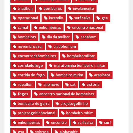
triatlhon
bombeiros
nivelamento
operacional
incendio
surf salva
gsa
cbmal
enbombeiras
encontro nacional
bombeiras
dia da mulher
senabom
novembroazul
diadohomem
encontrodebombeiros
bombeiromilitar
corridadofogo
maratoninha bombeiro militar
corrida do fogo
bombeiro mirim
arapiraca
reveillon
ano novo
sat
vistoria
fogos
encontro nacional de bombeiras
bombeira de garra
projetogolfinho
projetogolfinhocbmal
bombeiro mirim
enbombeiras
encontro
surfsalva
surf
gsa
sobrasa
alohaspirit