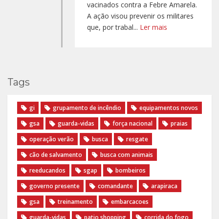
vacinados contra a Febre Amarela.
A ação visou prevenir os militares
que, por trabal...
Ler mais
Tags
gi
grupamento de incêndio
equipamentos novos
gsa
guarda-vidas
força nacional
praias
operação verão
busca
resgate
cão de salvamento
busca com animais
reeducandos
sgap
bombeiros
governo presente
comandante
arapiraca
gsa
treinamento
embarcacoes
guarda-vidas
patio shopping
corrida do fogo