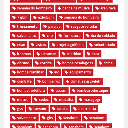
semana do bombeiro
banda de musica
arapiraca
7 gbm
exbobom
semana do bombeiro
treinamento
paraiba
resgate veicular
salvamento
cho
formatura
dia do soldado
crian
visitas
projeto golfinho
voluntariado
ironman
ultraman
triathlon
nata
cicismo
corrida
bombeirosalagoas
cbmal
bombeiromilitar
inc
equipamento
combate
bombeiros
cbmal. revistaeletr
bombeirodefibra
ascom
bombeirodestaque
motiva
cedec
medalha
maragogi
gvs
turismo
turista
ocorrencia
salvamento
gbs
senabom
senabom
senabom
senabom
senabom
senabom