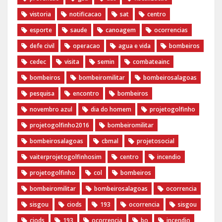
vistoria
notificacao
sat
centro
esporte
saude
canoagem
ocorrencias
defe civil
operacao
agua e vida
bombeiros
cedec
visita
semin
combateainc
bombeiros
bombeiromilitar
bombeirosalagoas
pesquisa
encontro
bombeiros
novembro azul
dia do homem
‪projetogolfinho‬
‎projetogolfinho2016
‎bombeiromilitar‬
‎bombeirosalagoas‬
‎cbmal‬
‎projetosocial‬‪
vaiterprojetogolfinhosim‬
centro
incendio
projetogolfinho
col
bombeiros
bombeiromilitar
bombeirosalagoas
ocorrencia
sisgou
ciods
193
ocorrencia
sisgou
ciods
193
ocorrencia
bo
incendio