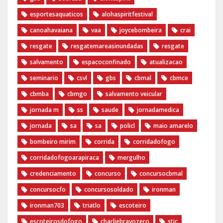
esportesaquaticos
alohaspiritfestival
canoahavaiana
vaa
joycebombeira
crai
resgate
resgatemareasinundadas
resgate
salvamento
espacoconfinado
atualizacao
seminario
csvl
gbs
cbmal
cbmce
cbmba
cbmgo
salvamento veicular
jornada m
ss
saude
jornadamedica
jornada
sa
sa
policl
maio amarelo
bombeiro mirim
corrida
corridadofogo
corridadofogoarapiraca
mergulho
credenciamento
concurso
concursocbmal
concursocfo
concursosoldado
ironman
ironman703
triatlo
escoteiro
escoteirosdofogo
charliebravozero
stic