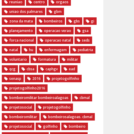
reuniao
centro
orgaos
uniao dos palmares
gbm
zona da mata
bombeiros
gbs
gi
planejamento
operacao verao
gsa
forca nacional
operacao natal
seds
natal
hu
enfermagem
pediatria
voluntario
formatura
militar
qcg
cbsa
caphgv
ead
senasp
2016
projetogolfinho
projetogolfinho2016
bombeiromilitar bombeiroalagoas
cbmal
projetosocial
projetogolfinho
bombeiromilitar
bombeirosalagoas. cbmal
projetosocial
golfinho
bombeiro