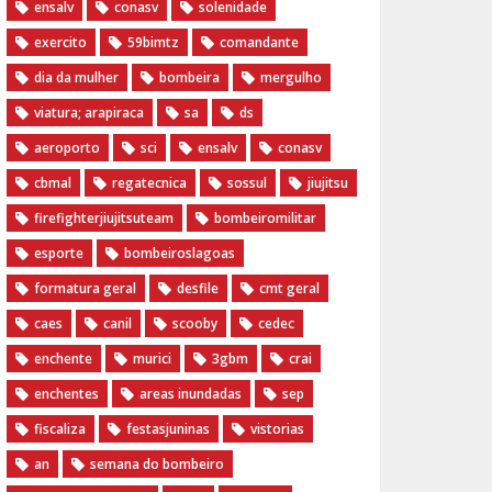
ensalv
conasv
solenidade
exercito
59bimtz
comandante
dia da mulher
bombeira
mergulho
viatura; arapiraca
sa
ds
aeroporto
sci
ensalv
conasv
cbmal
regatecnica
sossul
jiujitsu
firefighterjiujitsuteam
bombeiromilitar
esporte
bombeiroslagoas
formatura geral
desfile
cmt geral
caes
canil
scooby
cedec
enchente
murici
3gbm
crai
enchentes
areas inundadas
sep
fiscaliza
festasjuninas
vistorias
an
semana do bombeiro