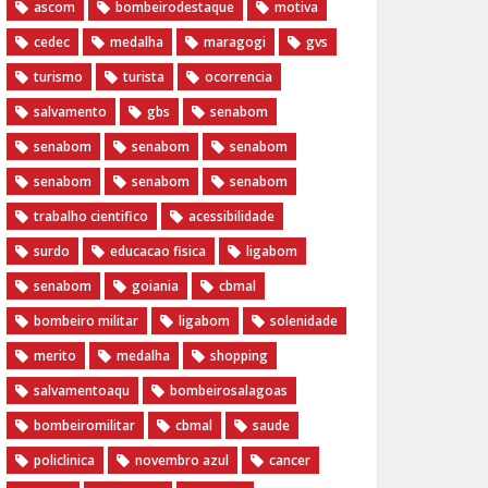
ascom
bombeirodestaque
motiva
cedec
medalha
maragogi
gvs
turismo
turista
ocorrencia
salvamento
gbs
senabom
senabom
senabom
senabom
senabom
senabom
senabom
trabalho cientifico
acessibilidade
surdo
educacao fisica
ligabom
senabom
goiania
cbmal
bombeiro militar
ligabom
solenidade
merito
medalha
shopping
salvamentoaqu
bombeirosalagoas
bombeiromilitar
cbmal
saude
policlinica
novembro azul
cancer