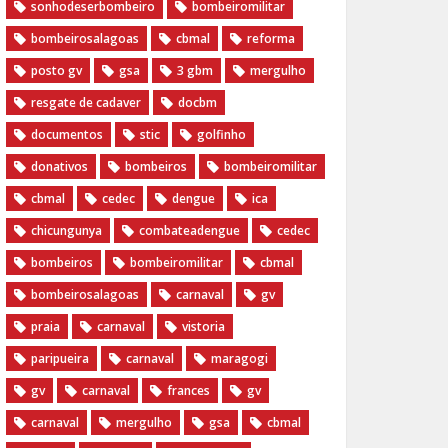
sonhodeserbombeiro
bombeiromilitar
bombeirosalagoas
cbmal
reforma
posto gv
gsa
3 gbm
mergulho
resgate de cadaver
docbm
documentos
stic
golfinho
donativos
bombeiros
bombeiromilitar
cbmal
cedec
dengue
ica
chicungunya
combateadengue
cedec
bombeiros
bombeiromilitar
cbmal
bombeirosalagoas
carnaval
gv
praia
carnaval
vistoria
paripueira
carnaval
maragogi
gv
carnaval
frances
gv
carnaval
mergulho
gsa
cbmal