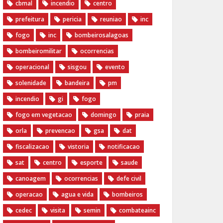
cbmal
incendio
centro
prefeitura
pericia
reuniao
inc
fogo
inc
bombeirosalagoas
bombeiromilitar
ocorrencias
operacional
sisgou
evento
solenidade
bandeira
pm
incendio
gi
fogo
fogo em vegetacao
domingo
praia
orla
prevencao
gsa
dat
fiscalizacao
vistoria
notificacao
sat
centro
esporte
saude
canoagem
ocorrencias
defe civil
operacao
agua e vida
bombeiros
cedec
visita
semin
combateainc