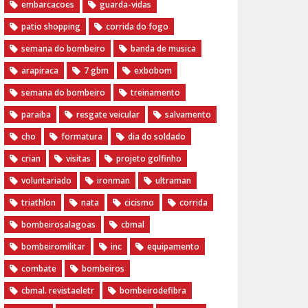
embarcacoes
guarda-vidas
patio shopping
corrida do fogo
semana do bombeiro
banda de musica
arapiraca
7 gbm
exbobom
semana do bombeiro
treinamento
paraiba
resgate veicular
salvamento
cho
formatura
dia do soldado
crian
visitas
projeto golfinho
voluntariado
ironman
ultraman
triathlon
nata
cicismo
corrida
bombeirosalagoas
cbmal
bombeiromilitar
inc
equipamento
combate
bombeiros
cbmal. revistaeletr
bombeirodefibra