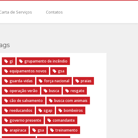
Carta de Serviços
Contatos
ags
gi
grupamento de incêndio
equipamentos novos
gsa
guarda-vidas
força nacional
praias
operação verão
busca
resgate
cão de salvamento
busca com animais
reeducandos
sgap
bombeiros
governo presente
comandante
arapiraca
gsa
treinamento