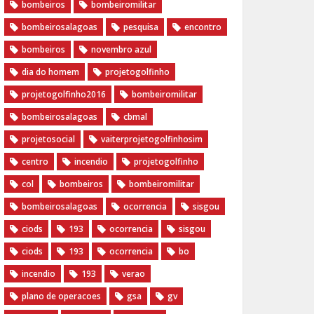
bombeiros
bombeiromilitar
bombeirosalagoas
pesquisa
encontro
bombeiros
novembro azul
dia do homem
‪projetogolfinho‬
‎projetogolfinho2016
‎bombeiromilitar‬
‎bombeirosalagoas‬
‎cbmal‬
‎projetosocial‬‪
vaiterprojetogolfinhosim‬
centro
incendio
projetogolfinho
col
bombeiros
bombeiromilitar
bombeirosalagoas
ocorrencia
sisgou
ciods
193
ocorrencia
sisgou
ciods
193
ocorrencia
bo
incendio
193
verao
plano de operacoes
gsa
gv