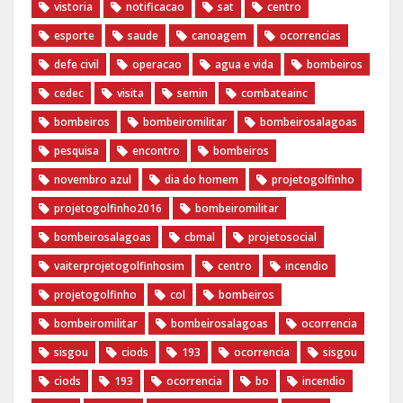
vistoria
notificacao
sat
centro
esporte
saude
canoagem
ocorrencias
defe civil
operacao
agua e vida
bombeiros
cedec
visita
semin
combateainc
bombeiros
bombeiromilitar
bombeirosalagoas
pesquisa
encontro
bombeiros
novembro azul
dia do homem
‪projetogolfinho‬
‎projetogolfinho2016
‎bombeiromilitar‬
‎bombeirosalagoas‬
‎cbmal‬
‎projetosocial‬‪
vaiterprojetogolfinhosim‬
centro
incendio
projetogolfinho
col
bombeiros
bombeiromilitar
bombeirosalagoas
ocorrencia
sisgou
ciods
193
ocorrencia
sisgou
ciods
193
ocorrencia
bo
incendio