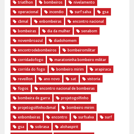
triatlhon
bombeiros
nivelamento
operacional
incendio
surf salva
gsa
cbmal
enbombeiras
encontro nacional
bombeiras
dia da mulher
senabom
novembroazul
diadohomem
encontrodebombeiros
bombeiromilitar
corridadofogo
maratoninha bombeiro militar
corrida do fogo
bombeiro mirim
arapiraca
reveillon
ano novo
sat
vistoria
fogos
encontro nacional de bombeiras
bombeira de garra
projetogolfinho
projetogolfinhocbmal
bombeiro mirim
enbombeiras
encontro
surfsalva
surf
gsa
sobrasa
alohaspirit