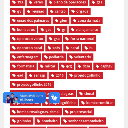
193
verao
plano de operacoes
gsa
gv
reuniao
centro
orgaos
uniao dos palmares
gbm
zona da mata
bombeiros
gbs
gi
planejamento
operacao verao
gsa
forca nacional
operacao natal
seds
natal
hu
enfermagem
pediatria
voluntario
formatura
militar
qcg
cbsa
caphgv
ead
senasp
2016
projetogolfinho
projetogolfinho2016
bombeiromilitar bombeiroalagoas
cbmal
projetosocial
projetogolfinho
bombeiromilitar
bombeirosalagoas. cbmal
projetosocial
golfinho
bombeiro
sonhodeserbombeiro