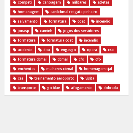
competi
canoagem
militares
atletas
homenagem
canilcbmal resgate pinheiro
salvamento
formatura
coat
incendio
jonasp
caminh
jogos dos servidores
formatura
formatura coat
incendio
acidente
doa
engasgo
opera
crai
formatura cbmal
cbmal
cfo
cfo
enchentes
mulheres cbmal
homenagem tjal
cas
treinamento aeroporto
visita
transporte
go blue
afogamento
dobrada