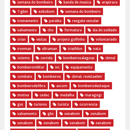
semana do bombeiro
banda de musica
arapiraca
7 gbm
exbobom
semana do bombeiro
treinamento
paraiba
resgate veicular
salvamento
cho
formatura
dia do soldado
crian
visitas
projeto golfinho
voluntariado
ironman
ultraman
triathlon
nata
cicismo
corrida
bombeirosalagoas
cbmal
bombeiromilitar
inc
equipamento
combate
bombeiros
cbmal. revistaeletr
bombeirodefibra
ascom
bombeirodestaque
motiva
cedec
medalha
maragogi
gvs
turismo
turista
ocorrencia
salvamento
gbs
senabom
senabom
senabom
senabom
senabom
senabom