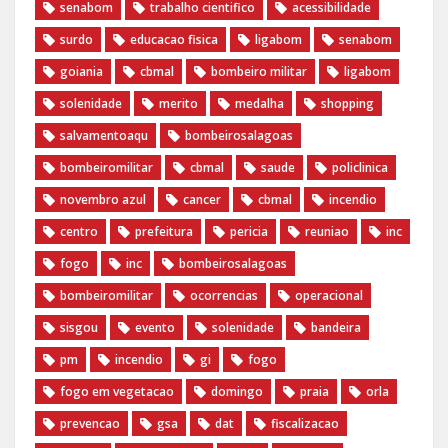
senabom
trabalho cientifico
acessibilidade
surdo
educacao fisica
ligabom
senabom
goiania
cbmal
bombeiro militar
ligabom
solenidade
merito
medalha
shopping
salvamentoaqu
bombeirosalagoas
bombeiromilitar
cbmal
saude
policlinica
novembro azul
cancer
cbmal
incendio
centro
prefeitura
pericia
reuniao
inc
fogo
inc
bombeirosalagoas
bombeiromilitar
ocorrencias
operacional
sisgou
evento
solenidade
bandeira
pm
incendio
gi
fogo
fogo em vegetacao
domingo
praia
orla
prevencao
gsa
dat
fiscalizacao