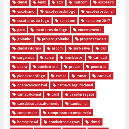
cbmal
fenix
sgo
mutcom
escoteiro
escotismo
escoteirosdofogo
escoteiroscbmal
escoteiros do fogo
senabom
senabom 2017
para
escoteiros do fogo
encerramento
golfinho
projeto golfinho
projetos sociais
cbmal informa
ascom
surf-salva
cas
sargentos
curso
bombeiros
carnaval
opera
bombeirosal
preven
pioneiras
pioneirasdofogo
csmar
csmar
carnaval
operacaocarnaval
carnavalsegurocbmal
carnavalcbmal
canil
caesderesgate
caesdebuscaesalvamento
canilcbmal
compressor
compressorarcomprimido
bombeirosal
bombeirosalagoas
cbmal