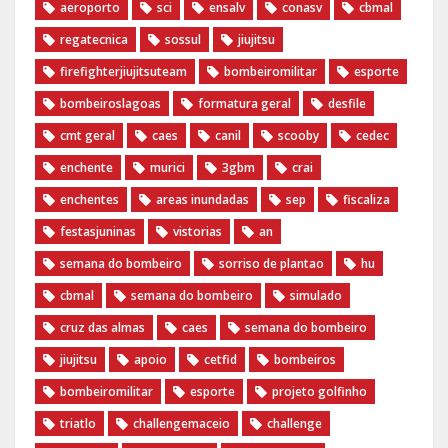
aeroporto
sci
ensalv
conasv
cbmal
regatecnica
sossul
jiujitsu
firefighterjiujitsuteam
bombeiromilitar
esporte
bombeiroslagoas
formatura geral
desfile
cmt geral
caes
canil
scooby
cedec
enchente
murici
3gbm
crai
enchentes
areas inundadas
sep
fiscaliza
festasjuninas
vistorias
an
semana do bombeiro
sorriso de plantao
hu
cbmal
semana do bombeiro
simulado
cruz das almas
caes
semana do bombeiro
jiujitsu
apoio
cetfid
bombeiros
bombeiromilitar
esporte
projeto golfinho
triatlo
challengemaceio
challenge