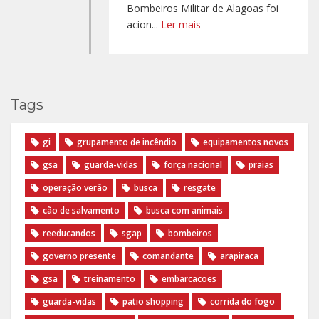
Bombeiros Militar de Alagoas foi
acion...
Ler mais
Tags
gi
grupamento de incêndio
equipamentos novos
gsa
guarda-vidas
força nacional
praias
operação verão
busca
resgate
cão de salvamento
busca com animais
reeducandos
sgap
bombeiros
governo presente
comandante
arapiraca
gsa
treinamento
embarcacoes
guarda-vidas
patio shopping
corrida do fogo