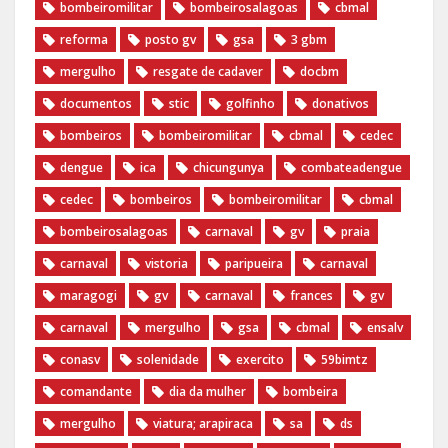
bombeiromilitar
bombeirosalagoas
cbmal
reforma
posto gv
gsa
3 gbm
mergulho
resgate de cadaver
docbm
documentos
stic
golfinho
donativos
bombeiros
bombeiromilitar
cbmal
cedec
dengue
ica
chicungunya
combateadengue
cedec
bombeiros
bombeiromilitar
cbmal
bombeirosalagoas
carnaval
gv
praia
carnaval
vistoria
paripueira
carnaval
maragogi
gv
carnaval
frances
gv
carnaval
mergulho
gsa
cbmal
ensalv
conasv
solenidade
exercito
59bimtz
comandante
dia da mulher
bombeira
mergulho
viatura; arapiraca
sa
ds