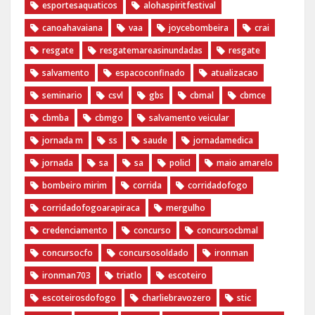
esportesaquaticos
alohaspiritfestival
canoahavaiana
vaa
joycebombeira
crai
resgate
resgatemareasinundadas
resgate
salvamento
espacoconfinado
atualizacao
seminario
csvl
gbs
cbmal
cbmce
cbmba
cbmgo
salvamento veicular
jornada m
ss
saude
jornadamedica
jornada
sa
sa
policl
maio amarelo
bombeiro mirim
corrida
corridadofogo
corridadofogoarapiraca
mergulho
credenciamento
concurso
concursocbmal
concursocfo
concursosoldado
ironman
ironman703
triatlo
escoteiro
escoteirosdofogo
charliebravozero
stic