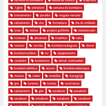
semana do bombeiro
banda de musica
arapiraca
7 gbm
exbobom
semana do bombeiro
treinamento
paraiba
resgate veicular
salvamento
cho
formatura
dia do soldado
crian
visitas
projeto golfinho
voluntariado
ironman
ultraman
triathlon
nata
cicismo
corrida
bombeirosalagoas
cbmal
bombeiromilitar
inc
equipamento
combate
bombeiros
cbmal. revistaeletr
bombeirodefibra
ascom
bombeirodestaque
motiva
cedec
medalha
maragogi
gvs
turismo
turista
ocorrencia
salvamento
gbs
senabom
senabom
senabom
senabom
senabom
senabom