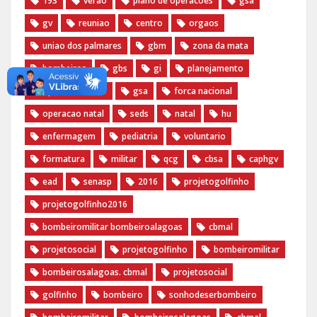
193
verao
plano de operacoes
gsa
gv
reuniao
centro
orgaos
uniao dos palmares
gbm
zona da mata
bombeiros
gbs
gi
planejamento
operacao verao
gsa
forca nacional
operacao natal
seds
natal
hu
enfermagem
pediatria
voluntario
formatura
militar
qcg
cbsa
caphgv
ead
senasp
2016
projetogolfinho
projetogolfinho2016
bombeiromilitar bombeiroalagoas
cbmal
projetosocial
projetogolfinho
bombeiromilitar
bombeirosalagoas. cbmal
projetosocial
golfinho
bombeiro
sonhodeserbombeiro