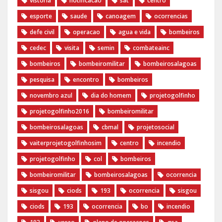
vistoria
notificacao
sat
centro
esporte
saude
canoagem
ocorrencias
defe civil
operacao
agua e vida
bombeiros
cedec
visita
semin
combateainc
bombeiros
bombeiromilitar
bombeirosalagoas
pesquisa
encontro
bombeiros
novembro azul
dia do homem
‪projetogolfinho‬
‎projetogolfinho2016
‎bombeiromilitar‬
‎bombeirosalagoas‬
‎cbmal‬
‎projetosocial‬‪
vaiterprojetogolfinhosim‬
centro
incendio
projetogolfinho
col
bombeiros
bombeiromilitar
bombeirosalagoas
ocorrencia
sisgou
ciods
193
ocorrencia
sisgou
ciods
193
ocorrencia
bo
incendio