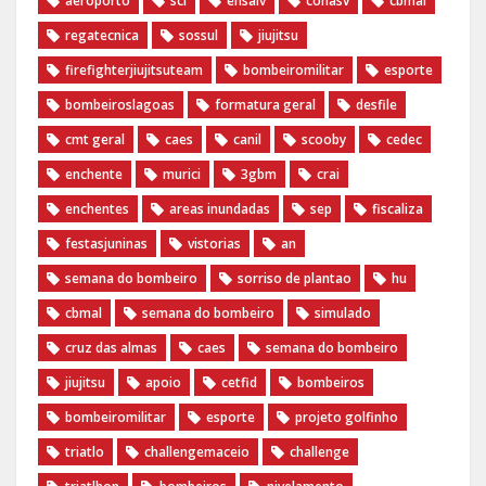
aeroporto
sci
ensalv
conasv
cbmal
regatecnica
sossul
jiujitsu
firefighterjiujitsuteam
bombeiromilitar
esporte
bombeiroslagoas
formatura geral
desfile
cmt geral
caes
canil
scooby
cedec
enchente
murici
3gbm
crai
enchentes
areas inundadas
sep
fiscaliza
festasjuninas
vistorias
an
semana do bombeiro
sorriso de plantao
hu
cbmal
semana do bombeiro
simulado
cruz das almas
caes
semana do bombeiro
jiujitsu
apoio
cetfid
bombeiros
bombeiromilitar
esporte
projeto golfinho
triatlo
challengemaceio
challenge