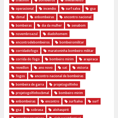
triatlhon
bombeiros
nivelamento
operacional
incendio
surf salva
gsa
cbmal
enbombeiras
encontro nacional
bombeiras
dia da mulher
senabom
novembroazul
diadohomem
encontrodebombeiros
bombeiromilitar
corridadofogo
maratoninha bombeiro militar
corrida do fogo
bombeiro mirim
arapiraca
reveillon
ano novo
sat
vistoria
fogos
encontro nacional de bombeiras
bombeira de garra
projetogolfinho
projetogolfinhocbmal
bombeiro mirim
enbombeiras
encontro
surfsalva
surf
gsa
sobrasa
alohaspirit