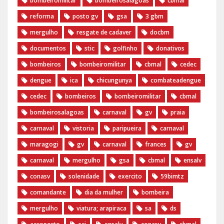
bombeiromilitar
bombeirosalagoas
cbmal
reforma
posto gv
gsa
3 gbm
mergulho
resgate de cadaver
docbm
documentos
stic
golfinho
donativos
bombeiros
bombeiromilitar
cbmal
cedec
dengue
ica
chicungunya
combateadengue
cedec
bombeiros
bombeiromilitar
cbmal
bombeirosalagoas
carnaval
gv
praia
carnaval
vistoria
paripueira
carnaval
maragogi
gv
carnaval
frances
gv
carnaval
mergulho
gsa
cbmal
ensalv
conasv
solenidade
exercito
59bimtz
comandante
dia da mulher
bombeira
mergulho
viatura; arapiraca
sa
ds