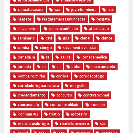
esportesaquaticos
alohaspiritfestival
canoahavaiana
vaa
joycebombeira
crai
resgate
resgatemareasinundadas
resgate
salvamento
espacoconfinado
atualizacao
seminario
csvl
gbs
cbmal
cbmce
cbmba
cbmgo
salvamento veicular
jornada m
ss
saude
jornadamedica
jornada
sa
sa
policl
maio amarelo
bombeiro mirim
corrida
corridadofogo
corridadofogoarapiraca
mergulho
credenciamento
concurso
concursocbmal
concursocfo
concursosoldado
ironman
ironman703
triatlo
escoteiro
escoteirosdofogo
charliebravozero
stic