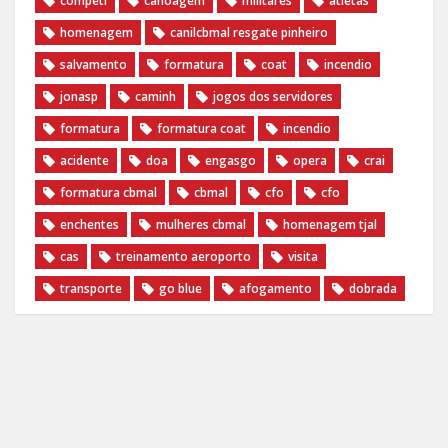
competi
canoagem
militares
atletas
homenagem
canilcbmal resgate pinheiro
salvamento
formatura
coat
incendio
jonasp
caminh
jogos dos servidores
formatura
formatura coat
incendio
acidente
doa
engasgo
opera
crai
formatura cbmal
cbmal
cfo
cfo
enchentes
mulheres cbmal
homenagem tjal
cas
treinamento aeroporto
visita
transporte
go blue
afogamento
dobrada