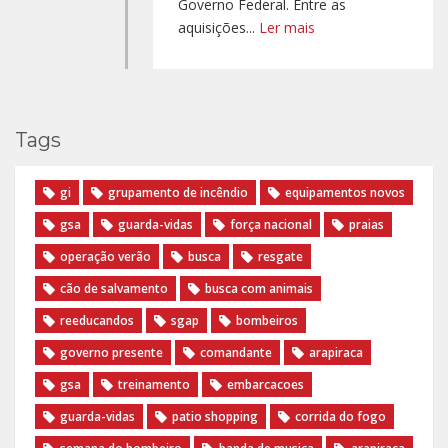
Governo Federal. Entre as
aquisições...
Ler mais
Tags
gi
grupamento de incêndio
equipamentos novos
gsa
guarda-vidas
força nacional
praias
operação verão
busca
resgate
cão de salvamento
busca com animais
reeducandos
sgap
bombeiros
governo presente
comandante
arapiraca
gsa
treinamento
embarcacoes
guarda-vidas
patio shopping
corrida do fogo