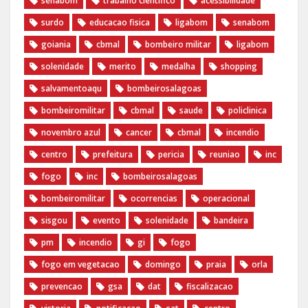
senabom
trabalho cientifico
acessibilidade
surdo
educacao fisica
ligabom
senabom
goiania
cbmal
bombeiro militar
ligabom
solenidade
merito
medalha
shopping
salvamentoaqu
bombeirosalagoas
bombeiromilitar
cbmal
saude
policlinica
novembro azul
cancer
cbmal
incendio
centro
prefeitura
pericia
reuniao
inc
fogo
inc
bombeirosalagoas
bombeiromilitar
ocorrencias
operacional
sisgou
evento
solenidade
bandeira
pm
incendio
gi
fogo
fogo em vegetacao
domingo
praia
orla
prevencao
gsa
dat
fiscalizacao