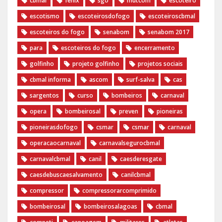
cbmal
fenix
sgo
mutcom
escoteiro
escotismo
escoteirosdofogo
escoteiroscbmal
escoteiros do fogo
senabom
senabom 2017
para
escoteiros do fogo
encerramento
golfinho
projeto golfinho
projetos sociais
cbmal informa
ascom
surf-salva
cas
sargentos
curso
bombeiros
carnaval
opera
bombeirosal
preven
pioneiras
pioneirasdofogo
csmar
csmar
carnaval
operacaocarnaval
carnavalsegurocbmal
carnavalcbmal
canil
caesderesgate
caesdebuscaesalvamento
canilcbmal
compressor
compressorarcomprimido
bombeirosal
bombeirosalagoas
cbmal