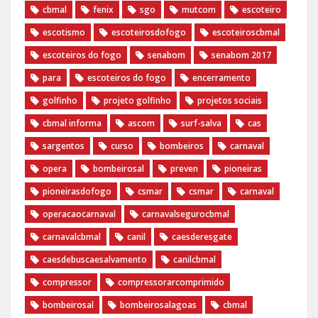
cbmal
fenix
sgo
mutcom
escoteiro
escotismo
escoteirosdofogo
escoteiroscbmal
escoteiros do fogo
senabom
senabom 2017
para
escoteiros do fogo
encerramento
golfinho
projeto golfinho
projetos sociais
cbmal informa
ascom
surf-salva
cas
sargentos
curso
bombeiros
carnaval
opera
bombeirosal
preven
pioneiras
pioneirasdofogo
csmar
csmar
carnaval
operacaocarnaval
carnavalsegurocbmal
carnavalcbmal
canil
caesderesgate
caesdebuscaesalvamento
canilcbmal
compressor
compressorarcomprimido
bombeirosal
bombeirosalagoas
cbmal