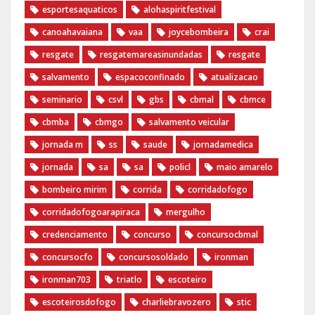
esportesaquaticos
alohaspiritfestival
canoahavaiana
vaa
joycebombeira
crai
resgate
resgatemareasinundadas
resgate
salvamento
espacoconfinado
atualizacao
seminario
csvl
gbs
cbmal
cbmce
cbmba
cbmgo
salvamento veicular
jornada m
ss
saude
jornadamedica
jornada
sa
sa
policl
maio amarelo
bombeiro mirim
corrida
corridadofogo
corridadofogoarapiraca
mergulho
credenciamento
concurso
concursocbmal
concursocfo
concursosoldado
ironman
ironman703
triatlo
escoteiro
escoteirosdofogo
charliebravozero
stic