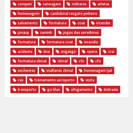
competi
canoagem
militares
atletas
homenagem
canilcbmal resgate pinheiro
salvamento
formatura
coat
incendio
jonasp
caminh
jogos dos servidores
formatura
formatura coat
incendio
acidente
doa
engasgo
opera
crai
formatura cbmal
cbmal
cfo
cfo
enchentes
mulheres cbmal
homenagem tjal
cas
treinamento aeroporto
visita
transporte
go blue
afogamento
dobrada