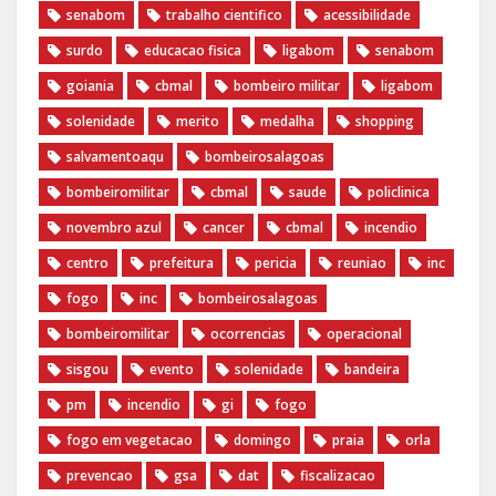
senabom
trabalho cientifico
acessibilidade
surdo
educacao fisica
ligabom
senabom
goiania
cbmal
bombeiro militar
ligabom
solenidade
merito
medalha
shopping
salvamentoaqu
bombeirosalagoas
bombeiromilitar
cbmal
saude
policlinica
novembro azul
cancer
cbmal
incendio
centro
prefeitura
pericia
reuniao
inc
fogo
inc
bombeirosalagoas
bombeiromilitar
ocorrencias
operacional
sisgou
evento
solenidade
bandeira
pm
incendio
gi
fogo
fogo em vegetacao
domingo
praia
orla
prevencao
gsa
dat
fiscalizacao