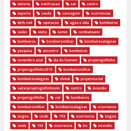
vistoria
notificacao
sat
centro
esporte
saude
canoagem
ocorrencias
defe civil
operacao
agua e vida
bombeiros
cedec
visita
semin
combateainc
bombeiros
bombeiromilitar
bombeirosalagoas
pesquisa
encontro
bombeiros
novembro azul
dia do homem
‪projetogolfinho‬
‎projetogolfinho2016
‎bombeiromilitar‬
‎bombeirosalagoas‬
‎cbmal‬
‎projetosocial‬‪
vaiterprojetogolfinhosim‬
centro
incendio
projetogolfinho
col
bombeiros
bombeiromilitar
bombeirosalagoas
ocorrencia
sisgou
ciods
193
ocorrencia
sisgou
ciods
193
ocorrencia
bo
incendio