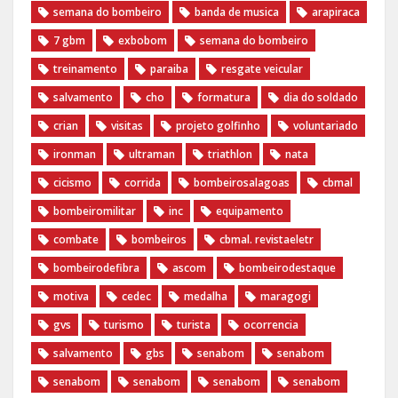
semana do bombeiro
banda de musica
arapiraca
7 gbm
exbobom
semana do bombeiro
treinamento
paraiba
resgate veicular
salvamento
cho
formatura
dia do soldado
crian
visitas
projeto golfinho
voluntariado
ironman
ultraman
triathlon
nata
cicismo
corrida
bombeirosalagoas
cbmal
bombeiromilitar
inc
equipamento
combate
bombeiros
cbmal. revistaeletr
bombeirodefibra
ascom
bombeirodestaque
motiva
cedec
medalha
maragogi
gvs
turismo
turista
ocorrencia
salvamento
gbs
senabom
senabom
senabom
senabom
senabom
senabom