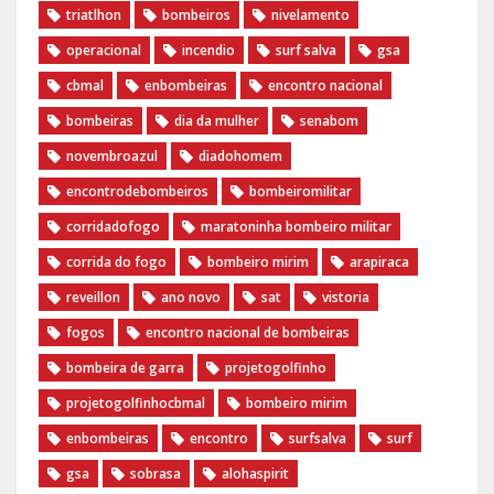
triatlhon
bombeiros
nivelamento
operacional
incendio
surf salva
gsa
cbmal
enbombeiras
encontro nacional
bombeiras
dia da mulher
senabom
novembroazul
diadohomem
encontrodebombeiros
bombeiromilitar
corridadofogo
maratoninha bombeiro militar
corrida do fogo
bombeiro mirim
arapiraca
reveillon
ano novo
sat
vistoria
fogos
encontro nacional de bombeiras
bombeira de garra
projetogolfinho
projetogolfinhocbmal
bombeiro mirim
enbombeiras
encontro
surfsalva
surf
gsa
sobrasa
alohaspirit