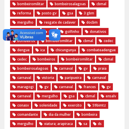
bombeiromilitar
bombeirosalagoas
cbmal
reforma
posto gv
gsa
3 gbm
mergulho
resgate de cadaver
docbm
documentos
stic
golfinho
donativos
bombeiros
bombeiromilitar
cbmal
cedec
dengue
ica
chicungunya
combateadengue
cedec
bombeiros
bombeiromilitar
cbmal
bombeirosalagoas
carnaval
gv
praia
carnaval
vistoria
paripueira
carnaval
maragogi
gv
carnaval
frances
gv
carnaval
mergulho
gsa
cbmal
ensalv
conasv
solenidade
exercito
59bimtz
comandante
dia da mulher
bombeira
mergulho
viatura; arapiraca
sa
ds