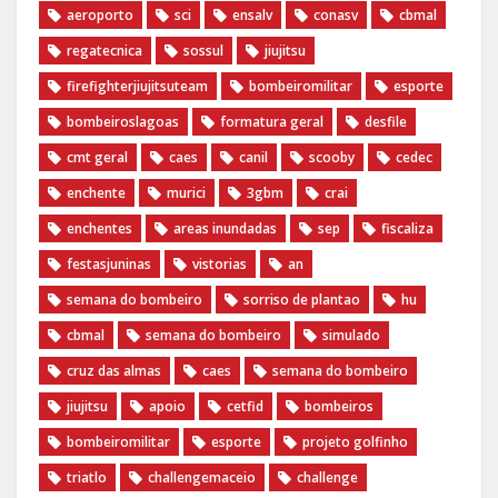
aeroporto
sci
ensalv
conasv
cbmal
regatecnica
sossul
jiujitsu
firefighterjiujitsuteam
bombeiromilitar
esporte
bombeiroslagoas
formatura geral
desfile
cmt geral
caes
canil
scooby
cedec
enchente
murici
3gbm
crai
enchentes
areas inundadas
sep
fiscaliza
festasjuninas
vistorias
an
semana do bombeiro
sorriso de plantao
hu
cbmal
semana do bombeiro
simulado
cruz das almas
caes
semana do bombeiro
jiujitsu
apoio
cetfid
bombeiros
bombeiromilitar
esporte
projeto golfinho
triatlo
challengemaceio
challenge