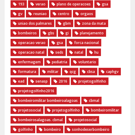
193
verao
plano de operacoes
gsa
gv
reuniao
centro
orgaos
uniao dos palmares
gbm
zona da mata
bombeiros
gbs
gi
planejamento
operacao verao
gsa
forca nacional
operacao natal
seds
natal
hu
enfermagem
pediatria
voluntario
formatura
militar
qcg
cbsa
caphgv
ead
senasp
2016
projetogolfinho
projetogolfinho2016
bombeiromilitar bombeiroalagoas
cbmal
projetosocial
projetogolfinho
bombeiromilitar
bombeirosalagoas. cbmal
projetosocial
golfinho
bombeiro
sonhodeserbombeiro