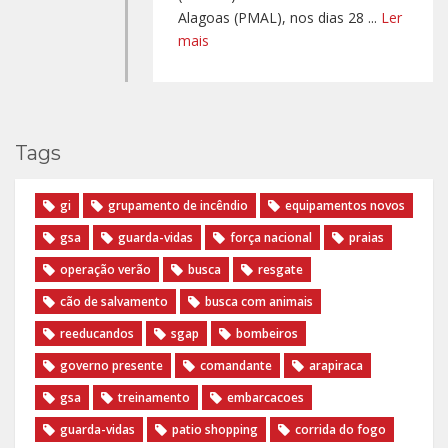
Alagoas (PMAL), nos dias 28 ...
Ler
mais
Tags
gi
grupamento de incêndio
equipamentos novos
gsa
guarda-vidas
força nacional
praias
operação verão
busca
resgate
cão de salvamento
busca com animais
reeducandos
sgap
bombeiros
governo presente
comandante
arapiraca
gsa
treinamento
embarcacoes
guarda-vidas
patio shopping
corrida do fogo