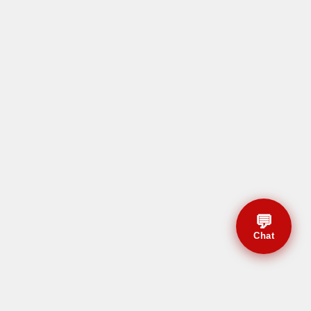
💬
Chat