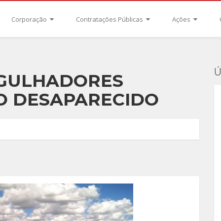
Corporação
Contratações Públicas
Ações
Ú
RGULHADORES
O DESAPARECIDO